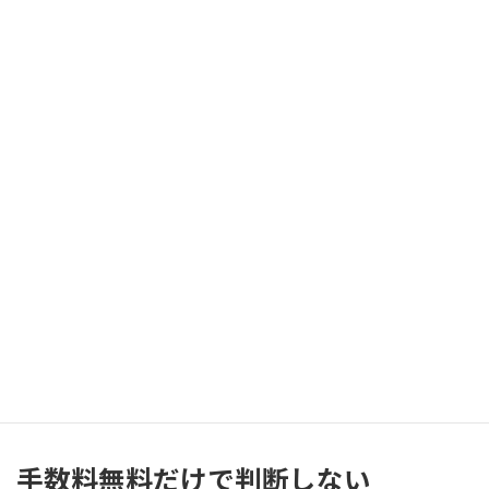
はありません。多くの店舗では査定額から手数料が差し引かれる
場合があります。
手数料の設定方法は店舗ごとに異なり、割合で計算するケースや重
量に応じて設定するケースなどさまざまです。そのため、事前に確
認しておくことが重要です。
手数料の内容を事前に確認する
神戸で金買取業者を探す際は、手数料の有無や計算方法を確認し
ましょう。ホームページなどで明確に説明している店舗であれ
ば、安心して査定を依頼しやすくなります。
また、査定前に手数料について質問し、丁寧に説明してくれるか
どうかも判断材料の一つです。
手数料無料だけで判断しない