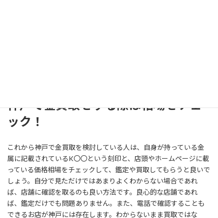
引相場を見てみると、K24、K18、K10などのアルファベットと数
字で記載され、それごとに価格が分かれているはずです。この、
K24やK〇〇というのが金の品質を表しているのです。
このK〇〇というのは、刻印と呼ばれ金の純度を表すものになって
います。K24は純金を表しますが、K18であれば75％が純金、
25％がそのほかの金属で作られていることを示します。これによ
り価格が変動するのです。
神戸で金買取をする際は相場をチェ
ック！
これから神戸で金買取を検討している人は、自身が持っている金
属に記載されているK〇〇という刻印と、店頭やホームページに載
っている価格相場をチェックして、鑑定や買取してもらうと良いで
しょう。自分で見ただけではあまりよくわからない場合であれ
ば、店舗に確認を取るのも良い方法です。良心的な店舗であれ
ば、鑑定だけでも問題ありません。また、電話で確認することも
できるお店が神戸には存在します。わからないまま買取ではな